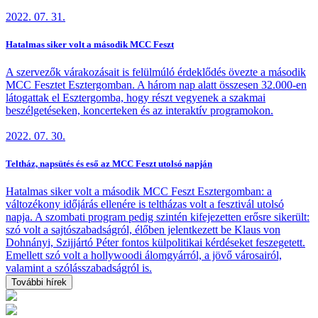
2022. 07. 31.
Hatalmas siker volt a második MCC Feszt
A szervezők várakozásait is felülmúló érdeklődés övezte a második
MCC Fesztet Esztergomban. A három nap alatt összesen 32.000-en
látogattak el Esztergomba, hogy részt vegyenek a szakmai
beszélgetéseken, koncerteken és az interaktív programokon.
2022. 07. 30.
Teltház, napsütés és eső az MCC Feszt utolsó napján
Hatalmas siker volt a második MCC Feszt Esztergomban: a
változékony időjárás ellenére is teltházas volt a fesztivál utolsó
napja. A szombati program pedig szintén kifejezetten erősre sikerült:
szó volt a sajtószabadságról, élőben jelentkezett be Klaus von
Dohnányi, Szijjártó Péter fontos külpolitikai kérdéseket feszegetett.
Emellett szó volt a hollywoodi álomgyárról, a jövő városairól,
valamint a szólásszabadságról is.
További hírek