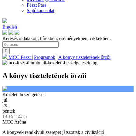
Feszt Pass
Sajtókapcsolat
English
Keresés oldalakon, hírekben, eseményekben, cikkekben.
MCC Feszt
|
Programok
|
A könyv tiszteletének őrzői
A könyv tiszteletének őrzői
Közéleti beszélgetések
júl.
29.
péntek
13:15–14:15
MCC Aréna
A könyvek rendkívüli szerepet játszottak a civilizáció