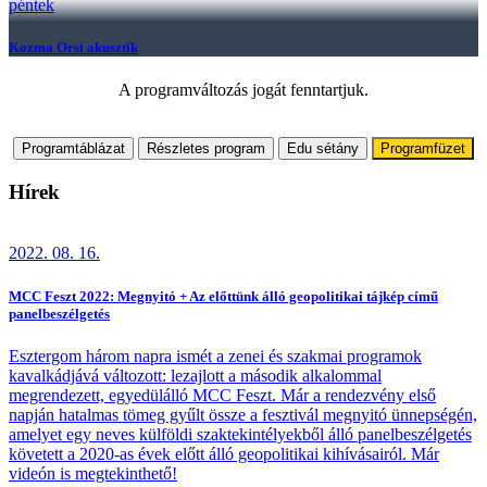
péntek
Kozma Orsi akusztik
A programváltozás jogát fenntartjuk.
Programtáblázat
Részletes program
Edu sétány
Programfüzet
Hírek
2022. 08. 16.
MCC Feszt 2022: Megnyitó + Az előttünk álló geopolitikai tájkép című
panelbeszélgetés
Esztergom három napra ismét a zenei és szakmai programok
kavalkádjává változott: lezajlott a második alkalommal
megrendezett, egyedülálló MCC Feszt. Már a rendezvény első
napján hatalmas tömeg gyűlt össze a fesztivál megnyitó ünnepségén,
amelyet egy neves külföldi szaktekintélyekből álló panelbeszélgetés
követett a 2020-as évek előtt álló geopolitikai kihívásairól. Már
videón is megtekinthető!