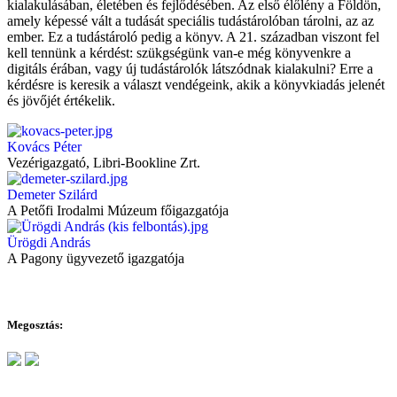
kialakulásában, életében és fejlődésében. Az első élőlény a Földön,
amely képessé vált a tudását speciális tudástárolóban tárolni, az az
ember. Ez a tudástároló pedig a könyv. A 21. században viszont fel
kell tennünk a kérdést: szükgségünk van-e még könyvenkre a
digitáls érában, vagy új tudástárolók látszódnak kialakulni? Erre a
kérdésre is keresik a választ vendégeink, akik a könyvkiadás jelenét
és jövőjét értékelik.
Kovács Péter
Vezérigazgató, Libri-Bookline Zrt.
Demeter Szilárd
A Petőfi Irodalmi Múzeum főigazgatója
Ürögdi András
A Pagony ügyvezető igazgatója
Megosztás: