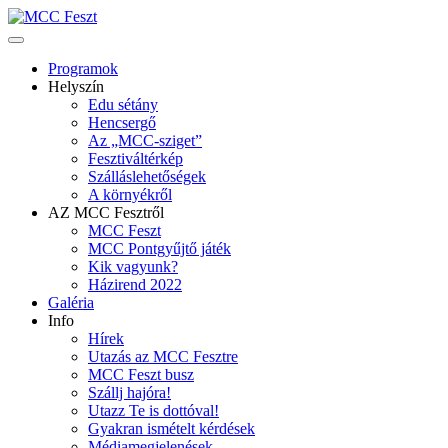
Programok
Helyszín
Edu sétány
Hencsergő
Az „MCC-sziget”
Fesztiváltérkép
Szálláslehetőségek
A környékről
AZ MCC Fesztről
MCC Feszt
MCC Pontgyűjtő játék
Kik vagyunk?
Házirend 2022
Galéria
Info
Hírek
Utazás az MCC Fesztre
MCC Feszt busz
Szállj hajóra!
Utazz Te is dottóval!
Gyakran ismételt kérdések
Médiamegjelenések